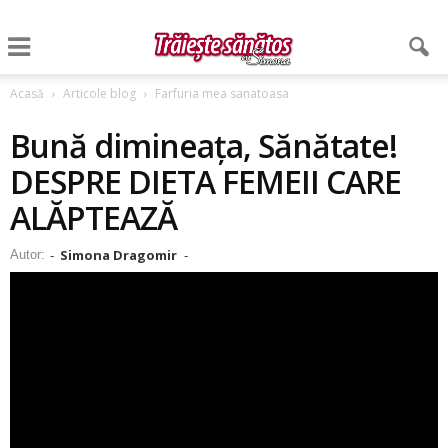
Acasă
Articole blog
Farfuria mea sanatoasa
Bună dimineața, Sănătate!
DESPRE DIETA FEMEII CARE
ALĂPTEAZĂ
Simona Dragomir
Autor:
-
-