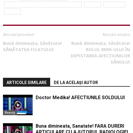
dieta femeii care alapteaza Simona Dragomir
nutritie
SANATATE
sarcina
Articolul precedent
Articolul următor
Bună dimineața, Sănătate!
Bună dimineața, Sănătate!
SĂNĂTATEA FICATULUI
ROLUL RMN-ULUI ÎN
DEPISTAREA AFECȚIUNILOR
SÂNULUI
ARTICOLE SIMILARE
DE LA ACELAȘI AUTOR
Doctor Medika! AFECTIUNILE SOLDULUI
Beauty
Buna dimineata, Sanatate! FARA DURERI
ARTICULARE CU AJUTORUL RADIOLOGIEI