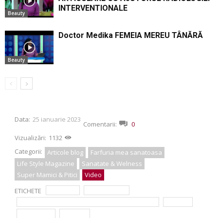
INTERVENTIONALE
Beauty
Doctor Medika FEMEIA MEREU TÂNĂRĂ
Beauty
Data:
25 ianuarie 2023
Comentarii:
0
Vizualizări:
1132
Categorii:
Articole blog
Farfuria mea sanatoasa
Life Style Magazine
Sanatate & Welness
Super Mamici & Pitici
Video
ETICHETE
alaptare
ALIMENTATIE
dieta femeii care alapteaza Simona Dragomir
nutritie
SANATATE
sarcina