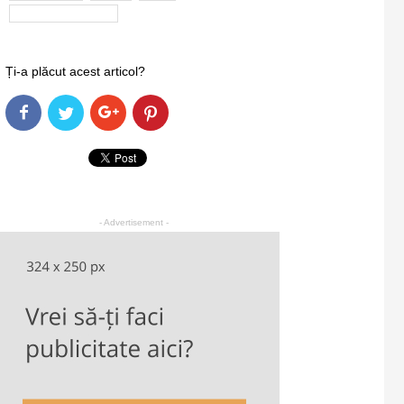
simona dragomir
Ți-a plăcut acest articol?
- Advertisement -