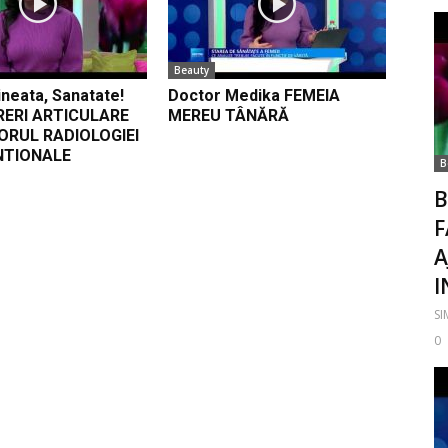
Beauty
neata, Sanatate!
Doctor Medika FEMEIA
RERI ARTICULARE
MEREU TÂNĂRĂ
ORUL RADIOLOGIEI
NTIONALE
B
B
F
A
I
S
0