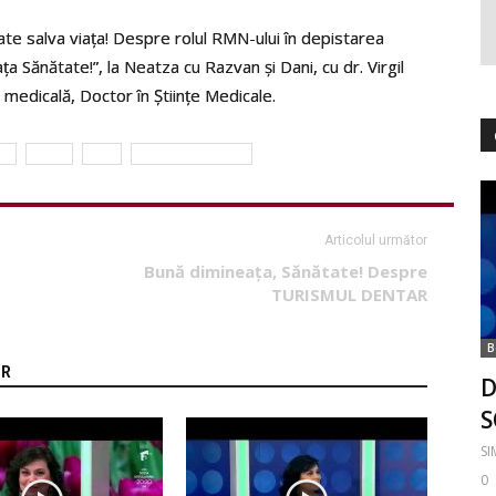
ate salva viața! Despre rolul RMN-ului în depistarea
ța Sănătate!”, la Neatza cu Razvan și Dani, cu dr. Virgil
 medicală, Doctor în Științe Medicale.
E
RMN
san
simona dragomir
Articolul următor
Bună dimineața, Sănătate! Despre
TURISMUL DENTAR
B
OR
D
S
S
0