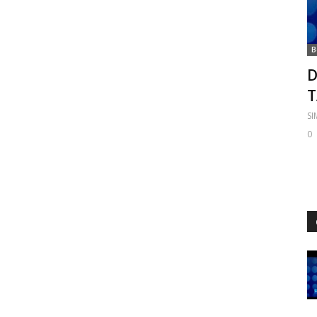
B
D
S
0