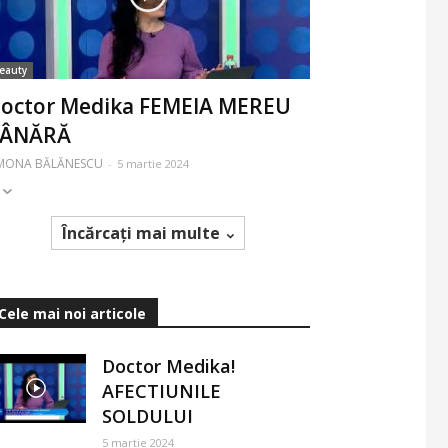
eauty
octor Medika FEMEIA MEREU
TÂNĂRĂ
IMONA BĂLĂNESCU
-
5 martie 2024
Încărcați mai multe
Cele mai noi articole
Doctor Medika!
AFECTIUNILE
SOLDULUI
5 martie 2024