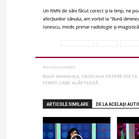
Un RMN de sâni făcut corect și la timp, ne po
afecțiunilor sânului, am vorbit la “Bună diminea
Ionescu, medic primar radiologie și imagistică
ETICHETE
dr. Virgil Ionescu
ecografie
PREVENTI
Articolul precedent
Bună dimineața, Sănătate! DESPRE DIETA
FEMEII CARE ALĂPTEAZĂ
ARTICOLE SIMILARE
DE LA ACELAȘI AUT