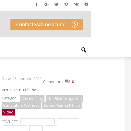
Data:
25 ianuarie 2023
Comentarii:
0
Vizualizări:
1163
Categorii:
Articole blog
Life Style Magazine
Sanatate & Welness
Super Mamici & Pitici
Video
ETICHETE
dr. Virgil Ionescu
ecografie
PREVENTIE
RMN
san