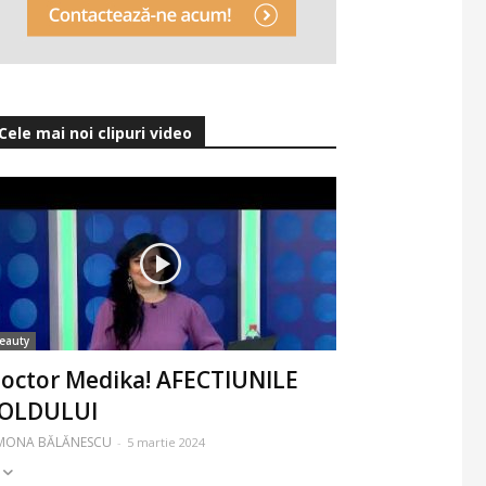
Cele mai noi clipuri video
eauty
octor Medika! AFECTIUNILE
OLDULUI
IMONA BĂLĂNESCU
-
5 martie 2024