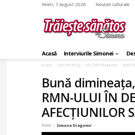
Vineri, 7 August 2026
Noutati culturale
Traieste
sanatos
Acasă
Interviurile Simonei
Des
cu
Simona
Acasă
Articole blog
Life Style Magazine
Bună d
Bună dimineața,
RMN-ULUI ÎN D
AFECȚIUNILOR 
Simona Dragomir
Autor:
-
-