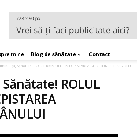
pre mine
Blog de sănătate
Contact
imineața, Sănătate! ROLUL RMN-ULUI ÎN DEPISTAREA AFECȚIUNILOR SÂNULUI
 Sănătate! ROLUL
EPISTAREA
SÂNULUI