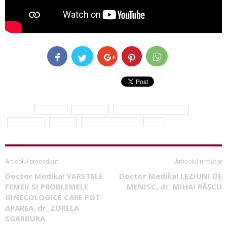
ETICHETE
Fixodent
Herculane
Neatza cu Razvan si Dani
pensionari
seniori
Simona Balanescu
viata
Articolul precedent
Articolul următor
Doctor Medika! VARSTELE
Doctor Medika! LEZIUNI DE
FEMEII SI PROBLEMELE
MENISC, dr. MIHAI RÂȘCU
GINECOLOGICE CARE POT
APAREA, dr. ZORELA
SGARBURA