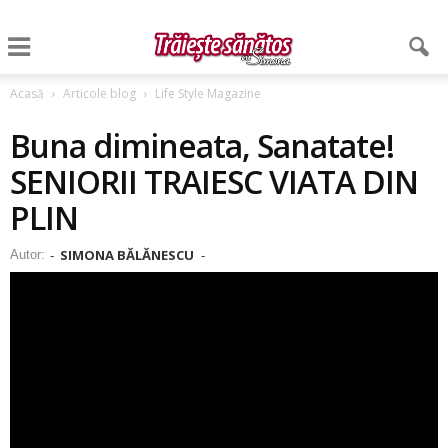
Acasă
Articole blog
Life Style Magazine
Buna dimineata, Sanatate!
SENIORII TRAIESC VIATA DIN
PLIN
SIMONA BĂLĂNESCU
Autor:
-
-