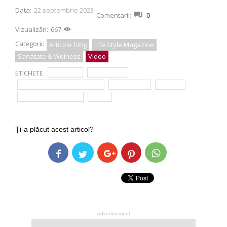
Data:
22 septembrie 2023
Comentarii:
0
Vizualizări:
667
Categorii:
Articole blog
Life Style Magazine
Sanatate & Welness
Video
ETICHETE
Fixodent
Herculane
Neatza cu Razvan si Dani
pensionari
seniori
Simona Balanescu
viata
Ți-a plăcut acest articol?
- Advertisement -