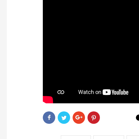
ETICHETE
Doctor Medika
dr. Mihai Râșcu
leziun