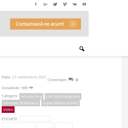
Data:
22 septembrie 2023
Comentarii:
0
Vizualizări:
690
Categorii:
Articole blog
Life Style Magazine
Sanatate & Welness
Super Mamici & Pitici
Video
ETICHETE
Doctor Medika
dr. Mihai Râșcu
leziuni
menisc