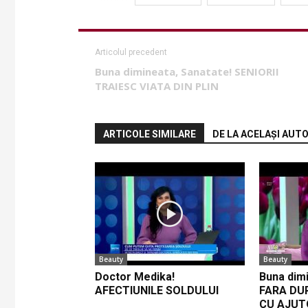
Articolul precedent
Buna dimineata, Sanatate! SENIORII
TRAIESC VIATA DIN PLIN
ARTICOLE SIMILARE
DE LA ACELAȘI AUT
Beauty
Beauty
Doctor Medika!
Buna dimi
AFECTIUNILE SOLDULUI
FARA DU
CU AJUT