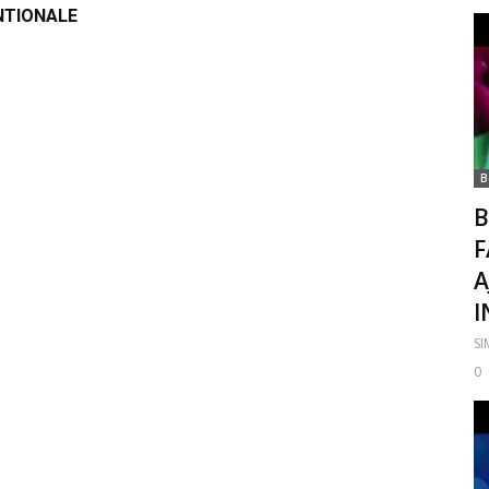
NTIONALE
B
B
F
A
I
S
0