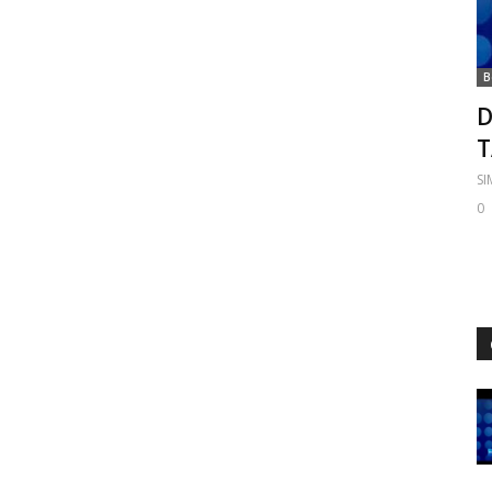
B
D
S
0