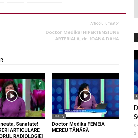
Articolul următor
Doctor Medika! HIPERTENSIUNE
ARTERIALA, dr. IOANA DAHA
OR
B
D
S
Beauty
neata, Sanatate!
Doctor Medika FEMEIA
S
RERI ARTICULARE
MEREU TÂNĂRĂ
0
ORUL RADIOLOGIEI