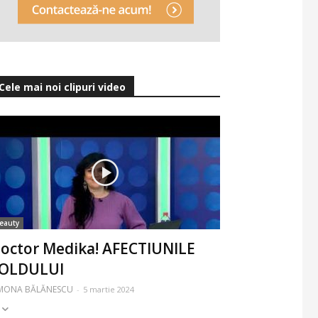
Cele mai noi clipuri video
eauty
octor Medika! AFECTIUNILE
OLDULUI
IMONA BĂLĂNESCU
-
5 martie 2024