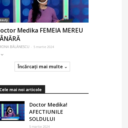
eauty
octor Medika FEMEIA MEREU
TÂNĂRĂ
IMONA BĂLĂNESCU
-
5 martie 2024
Încărcați mai multe
Cele mai noi articole
Doctor Medika!
AFECTIUNILE
SOLDULUI
5 martie 2024