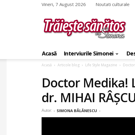
Vineri, 7 August 2026
Noutati culturale
Traieste
sanatos
Acasă
Interviurile Simonei
Des
cu
Simona
Acasă
Articole blog
Life Style Magazine
Doctor
Doctor Medika! 
dr. MIHAI RÂȘC
SIMONA BĂLĂNESCU
Autor:
-
-