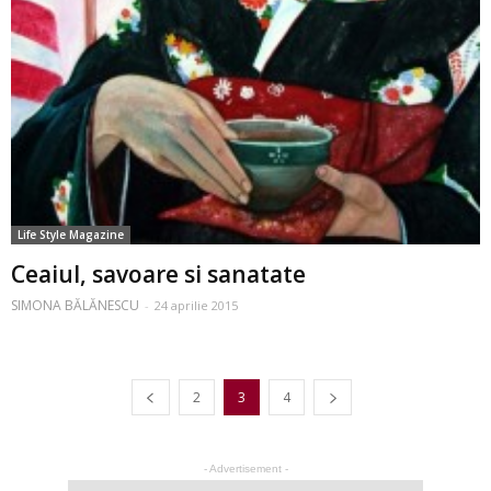
Life Style Magazine
Ceaiul, savoare si sanatate
SIMONA BĂLĂNESCU
-
24 aprilie 2015
2
3
4
- Advertisement -