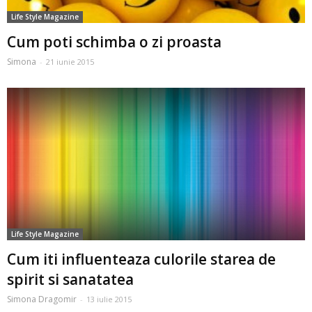
Life Style Magazine
Cum poti schimba o zi proasta
Simona
-
21 iunie 2015
Life Style Magazine
Cum iti influenteaza culorile starea de
spirit si sanatatea
Simona Dragomir
-
13 iulie 2015