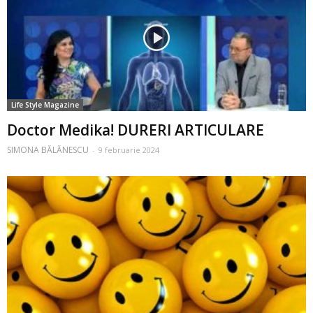
Life Style Magazine
Doctor Medika! DURERI ARTICULARE
SIMONA BĂLĂNESCU
-
9 februarie 2024