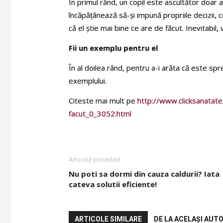
În primul rând, un copil este ascultător doar at
încăpăţânează să-şi impună propriile decizii, c
că el ştie mai bine ce are de făcut. Inevitabil,
Fii un exemplu pentru el
În al doilea rând, pentru a-i arăta că este spre
exemplului.
Citeste mai mult pe
http://www.clicksanatat
facut_0_3052.html
Articolul precedent
Nu poti sa dormi din cauza caldurii? Iata
cateva solutii eficiente!
ARTICOLE SIMILARE
DE LA ACELAȘI AUT