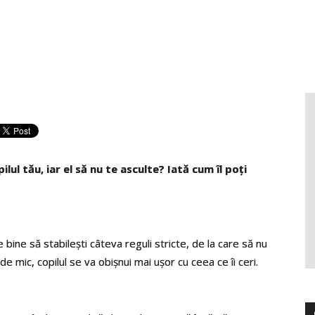
lul tău, iar el să nu te asculte? Iată cum îl poţi
 bine să stabileşti câteva reguli stricte, de la care să nu
de mic, copilul se va obişnui mai uşor cu ceea ce îi ceri.