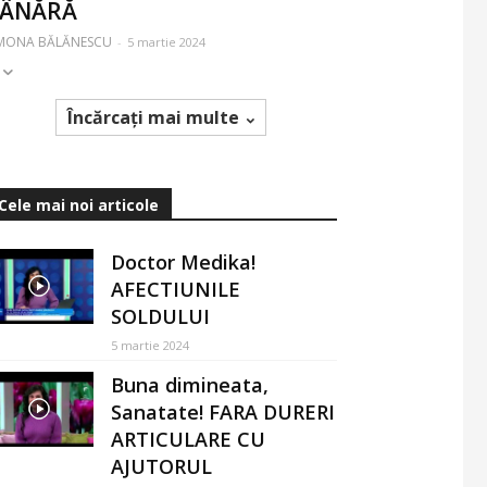
TÂNĂRĂ
IMONA BĂLĂNESCU
-
5 martie 2024
Încărcați mai multe
Cele mai noi articole
Doctor Medika!
AFECTIUNILE
SOLDULUI
5 martie 2024
Buna dimineata,
Sanatate! FARA DURERI
ARTICULARE CU
AJUTORUL