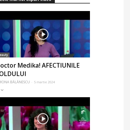
eauty
octor Medika! AFECTIUNILE
OLDULUI
IMONA BĂLĂNESCU
-
5 martie 2024