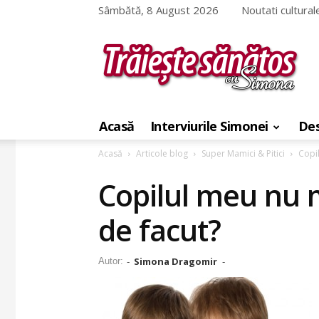
Sâmbătă, 8 August 2026
Noutati cultural
Traieste
sanatos
Acasă
Interviurile Simonei
Des
cu
Simona
Acasă
Articole blog
Super Mamici & Pitici
Copil
Copilul meu nu 
de facut?
Simona Dragomir
Autor:
-
-