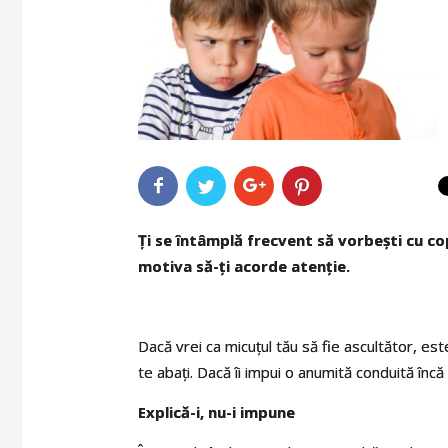
Ţi se întâmplă frecvent să vorbeşti cu copi
motiva să-ţi acorde atenţie.
Dacă vrei ca micuţul tău să fie ascultător, este
te abaţi. Dacă îi impui o anumită conduită încă 
Explică-i, nu-i impune