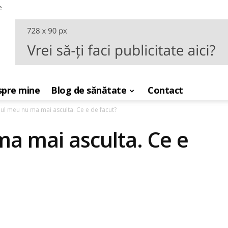
e
pre mine
Blog de sănătate
Contact
ul meu nu ma mai asculta. Ce e de facut?
ma mai asculta. Ce e