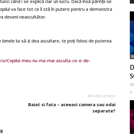
unci când i se explică clar un lucru. Dacă însă părinţii se
opilul va face tot ce îi stă în putere pentru a demonstra
 va deveni neascultător.
 binele lui să-ţi dea ascultare, te poţi folosi de puterea
B
e.ro/Copilul-meu-nu-ma-mai-asculta-ce-e-de-
D
S
S
0
Articolul următor
Baiat si fata – aceeasi camera sau odai
separate?
OR