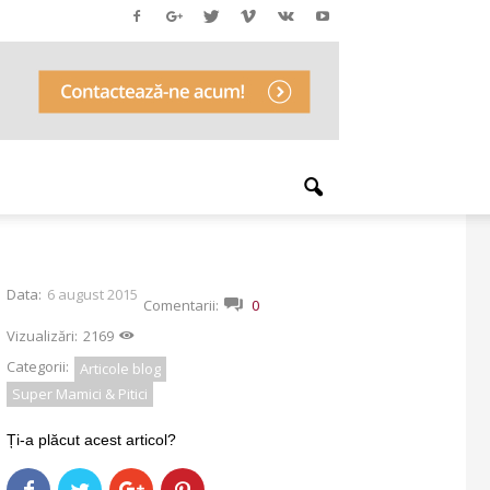
Data:
6 august 2015
Comentarii:
0
Vizualizări:
2169
Categorii:
Articole blog
Super Mamici & Pitici
Ți-a plăcut acest articol?