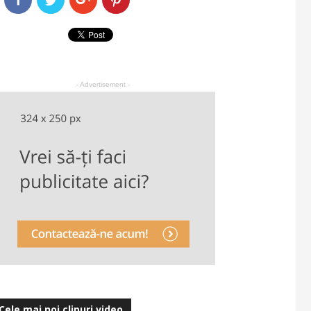
- Advertisement -
Cele mai noi clipuri video