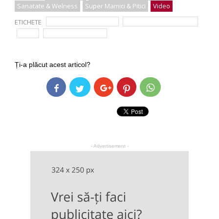
Sanatate & Welness
Super Mamici & Pitici
Video
ETICHETE
animale de companie
conf. dr. Carmen Cretu
copii
Simona Balanescu
Ți-a plăcut acest articol?
- Advertisement -