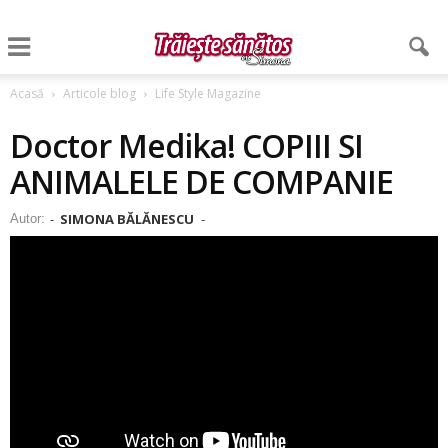
Acasă
Articole blog
Life Style Magazine
Doctor Medika! COPIII SI
ANIMALELE DE COMPANIE
SIMONA BĂLĂNESCU
Autor:
-
-