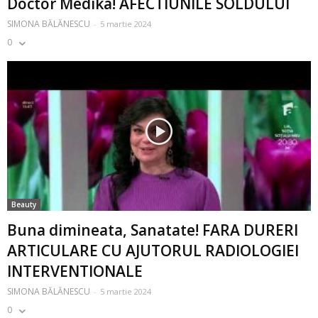
Doctor Medika! AFECTIUNILE SOLDULUI
SIMONA BĂLĂNESCU
-
5 martie 2024
0
Beauty
Buna dimineata, Sanatate! FARA DURERI
ARTICULARE CU AJUTORUL RADIOLOGIEI
INTERVENTIONALE
SIMONA BĂLĂNESCU
-
5 martie 2024
0