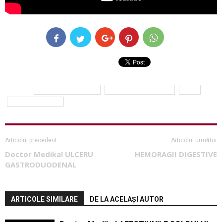
ETICHETE
animale de companie
conf. dr. Carmen Cretu
copii
Simona Balanescu
Articolul precedent
Articolul următor
Doctor Medika! ULCERU
HEMORAGII DIGESTIVE
GASTRODUODENAL
ARTICOLE SIMILARE
DE LA ACELAȘI AUTOR