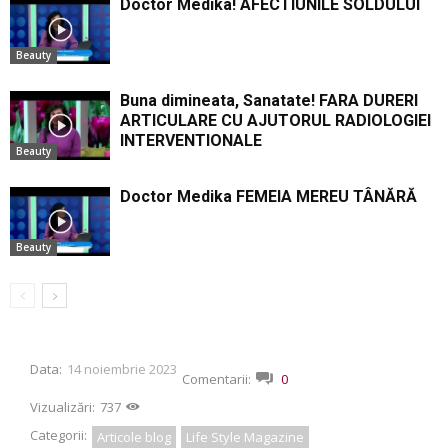
Doctor Medika! AFECTIUNILE SOLDULUI
Beauty
Buna dimineata, Sanatate! FARA DURERI
ARTICULARE CU AJUTORUL RADIOLOGIEI
INTERVENTIONALE
Beauty
Doctor Medika FEMEIA MEREU TÂNĂRĂ
Beauty
Data:
14 noiembrie 2023
Comentarii:
0
Vizualizări:
737
Categorii:
Articole blog
Life Style Magazine